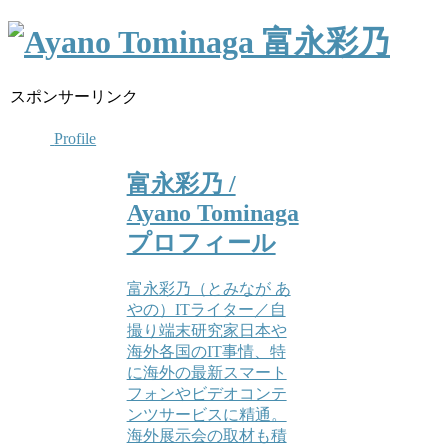
スポンサーリンク
Profile
富永彩乃 /
Ayano Tominaga
プロフィール
富永彩乃（とみなが あ
やの）ITライター／自
撮り端末研究家日本や
海外各国のIT事情、特
に海外の最新スマート
フォンやビデオコンテ
ンツサービスに精通。
海外展示会の取材も積