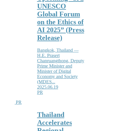
UNESCO
Global Forum
on the Ethics of
AI 2025” (Press
Release)
Bangkok, Thailand —
H.E. Prasert
Chanruangthong, Deputy
Prime Minister and
Minister of Digital
Economy and Society
(MDES...
2025.06.19
PR
PR
Thailand
Accelerates
Regional