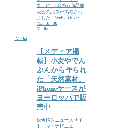
ス」に、LGの新商品発
表会の記事が掲載され
ました。Web archive:
2022.05.09
Media
Media
【メディア掲
載】小麦やでん
ぷんから作られ
た「天然素材」
iPhoneケースが
ヨーロッパで販
売中
総合情報ニュースサイ
ト「マイナビニュー