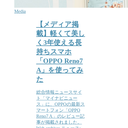
Media
【メディア掲
載】軽くて美し
く3年使える長
持ちスマホ
「OPPO Reno7
A」を使ってみ
た
総合情報ニュースサイ
ト「マイナビニュー
ス」に、OPPOの最新ス
マートフォン「OPPO
Reno7 A」のレビュー記
事が掲載されました。