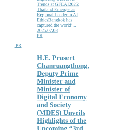
Trends at GFEAI2025:
Thailand Emerges as
Regional Leader in AI
EthicsBangkok has
captured the world’...
2025.07.08
PR
PR
H.E. Prasert
Chanruangthong,
Deputy Prime
Minister and
Minister of
Digital Economy
and Society
(MDES) Unveils
Highlights of the
Upcoming “3rd