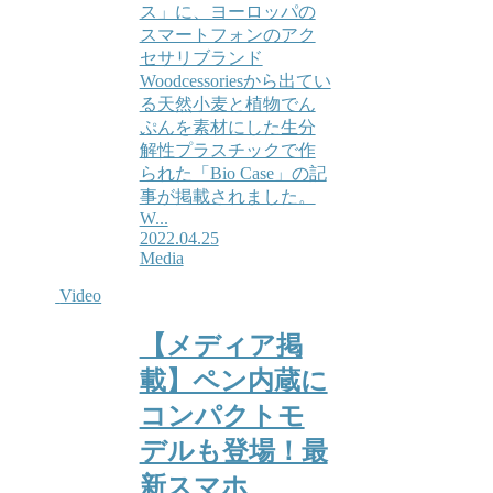
ス」に、ヨーロッパの
スマートフォンのアク
セサリブランド
Woodcessoriesから出てい
る天然小麦と植物でん
ぷんを素材にした生分
解性プラスチックで作
られた「Bio Case」の記
事が掲載されました。
W...
2022.04.25
Media
Video
【メディア掲
載】ペン内蔵に
コンパクトモ
デルも登場！最
新スマホ