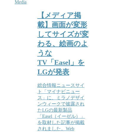
Media
【メディア掲
載】画面が変形
してサイズが変
わる、絵画のよ
うな
TV「Easel」を
LGが発表
総合情報ニュースサイ
ト「マイナビニュー
ス」に、ミラノデザイ
ンウィークで披露され
たLGの最新製品
「Easel（イーゼル）」
を取材した記事が掲載
されました。Web