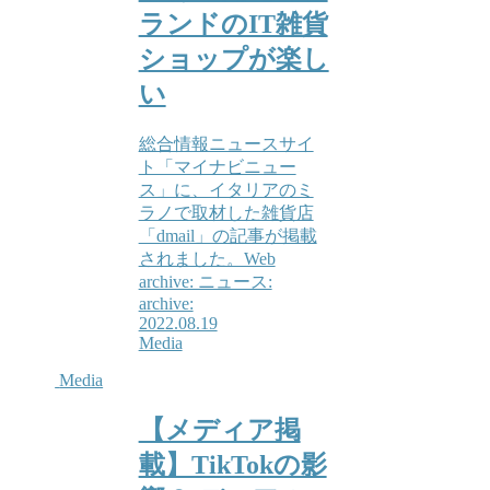
ランドのIT雑貨
ショップが楽し
い
総合情報ニュースサイ
ト「マイナビニュー
ス」に、イタリアのミ
ラノで取材した雑貨店
「dmail」の記事が掲載
されました。Web
archive: ニュース:
archive:
2022.08.19
Media
Media
【メディア掲
載】TikTokの影