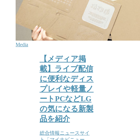
Media
【メディア掲
載】ライブ配信
に便利なディス
プレイや軽量ノ
ートPCなどLG
の気になる新製
品を紹介
総合情報ニュースサイ
ト「マイナビニュー