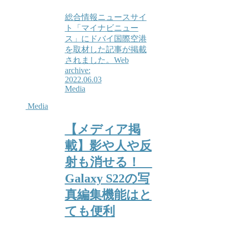
総合情報ニュースサイ
ト「マイナビニュー
ス」にドバイ国際空港
を取材した記事が掲載
されました。Web
archive:
2022.06.03
Media
Media
【メディア掲
載】影や人や反
射も消せる！
Galaxy S22の写
真編集機能はと
ても便利