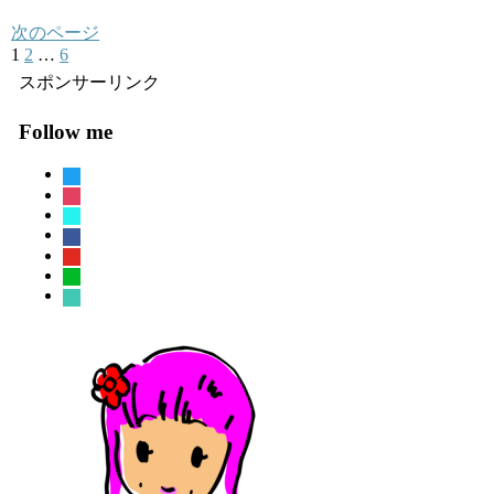
次のページ
1
2
…
6
次
へ
スポンサーリンク
Follow me
twitter
instagram
tiktok
facebook
youtube
line
sticky-
note-
o