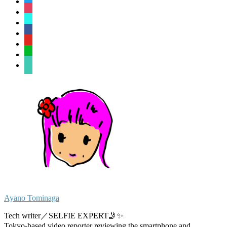
instagram
tiktok
facebook
youtube
line
sticky-
note-
o
Ayano Tominaga
Tech writer／SELFIE EXPERT🤳✨
Tokyo-based video reporter reviewing the smartphone and