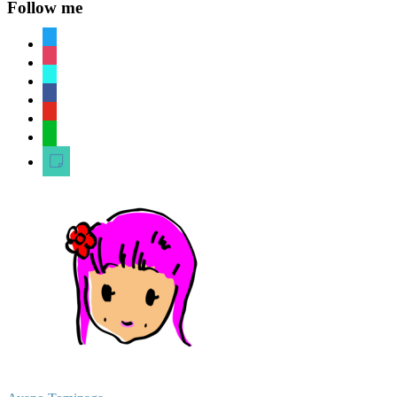
Follow me
twitter
instagram
tiktok
facebook
youtube
line
sticky-
note-
o