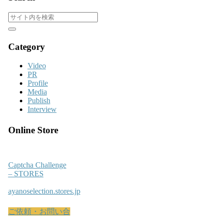
Category
Video
PR
Profile
Media
Publish
Interview
Online Store
Captcha Challenge
– STORES
ayanoselection.stores.jp
ご依頼・お問い合