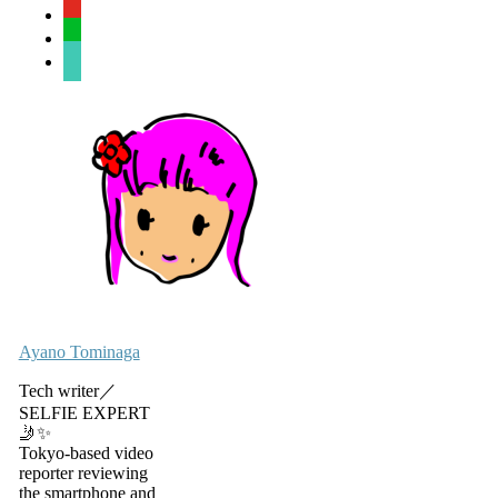
youtube
line
sticky-
note-
o
Ayano Tominaga
Tech writer／
SELFIE EXPERT
🤳✨
Tokyo-based video
reporter reviewing
the smartphone and