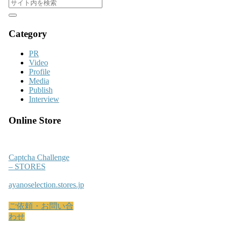
Category
PR
Video
Profile
Media
Publish
Interview
Online Store
Captcha Challenge
– STORES
ayanoselection.stores.jp
ご依頼・お問い合
わせ