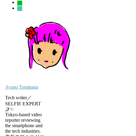
line
sticky-
note-
o
Ayano Tominaga
Tech writer／
SELFIE EXPERT
🤳✨
Tokyo-based video
reporter reviewing
the smartphone and
the tech industries.