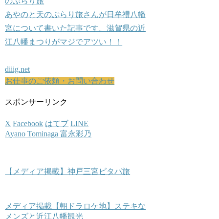
のぷらり旅
あやのと天のぷらり旅さんが日牟禮八幡
宮について書いた記事です。滋賀県の近
江八幡まつりがマジでアツい！！
diiig.net
お仕事のご依頼・お問い合わせ
スポンサーリンク
X
Facebook
はてブ
LINE
Ayano Tominaga 富永彩乃
【メディア掲載】神戸三宮ピタパ旅
メディア掲載【朝ドラロケ地】ステキな
メンズと近江八幡観光