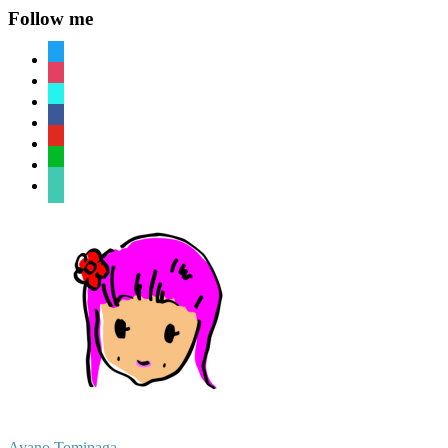
Follow me
twitter
instagram
tiktok
facebook
youtube
line
sticky-
note-
o
Ayano Tominaga