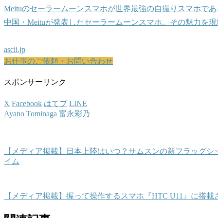
Meituのセーラームーンスマホが世界最強の自撮りスマホで
中国・Meituが発表したセーラームーンスマホ。その魅力を現地
ascii.jp
お仕事のご依頼・お問い合わせ
スポンサーリンク
X
Facebook
はてブ
LINE
Ayano Tominaga 富永彩乃
【メディア掲載】日本上陸はいつ？サムスンの新フラッグシップモデ
イム
【メディア掲載】握って操作するスマホ『HTC U11』に搭