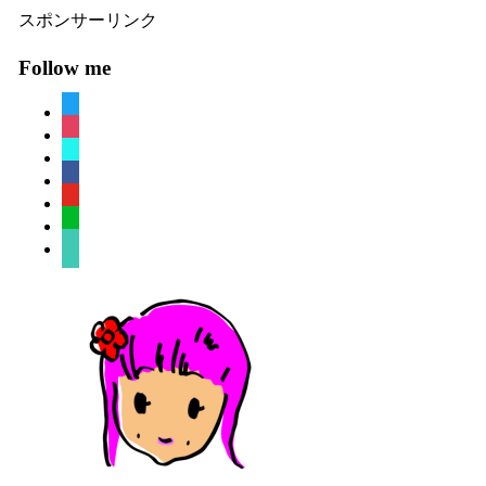
スポンサーリンク
Follow me
twitter
instagram
tiktok
facebook
youtube
line
sticky-
note-
o