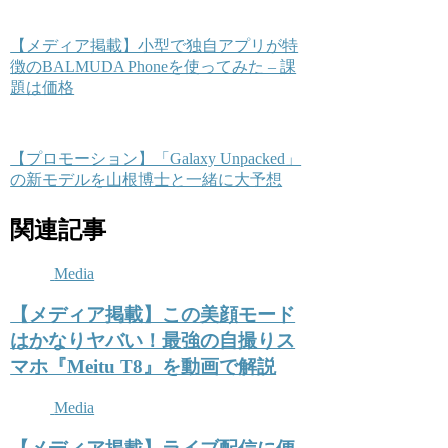
【メディア掲載】小型で独自アプリが特
徴のBALMUDA Phoneを使ってみた – 課
題は価格
【プロモーション】「Galaxy Unpacked」
の新モデルを山根博士と一緒に大予想
関連記事
Media
【メディア掲載】この美顔モード
はかなりヤバい！最強の自撮りス
マホ『Meitu T8』を動画で解説
Media